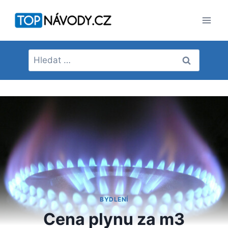
Přeskočit
na
obsah
Vyhledávání
BYDLENÍ
Cena plynu za m3