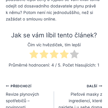
odejít od dosavadního dodavatele plynu právě
k němu? Potom není nic jednoduššího, než si
zažádat o smlouvu online.
Jak se vám líbil tento článek?
Čím víc hvězdiček, tím lepší
Průměrné hodnocení:
4
/ 5. Počet hlasujících:
1
Navigace
PŘEDCHOZÍ
DALŠÍ
Revize plynových
Pleťové masky z
pro
spotřebičů –
ingrediencí, které
příspěvek
povinnosti
najdete i u sebe doma