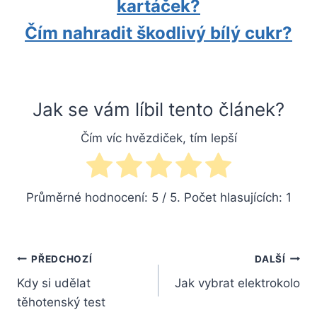
kartáček?
Čím nahradit škodlivý bílý cukr?
Jak se vám líbil tento článek?
Čím víc hvězdiček, tím lepší
Průměrné hodnocení:
5
/ 5. Počet hlasujících:
1
Navigace
PŘEDCHOZÍ
DALŠÍ
Kdy si udělat
Jak vybrat elektrokolo
pro
těhotenský test