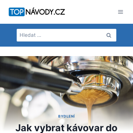
Přeskočit
na
obsah
Vyhledávání
BYDLENÍ
Jak vybrat kávovar do