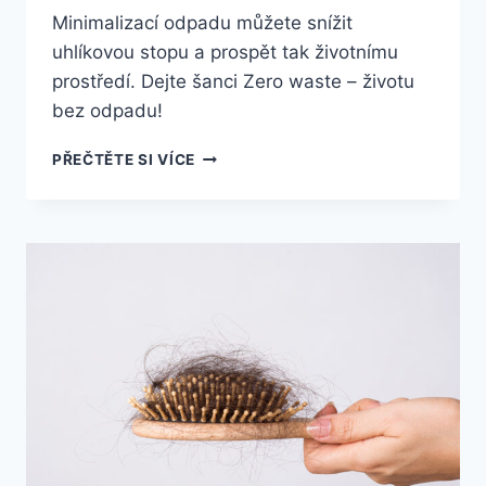
Minimalizací odpadu můžete snížit
uhlíkovou stopu a prospět tak životnímu
prostředí. Dejte šanci Zero waste – životu
bez odpadu!
ZERO
PŘEČTĚTE SI VÍCE
WASTE:
ŽIJTE
BEZ
ODPADU