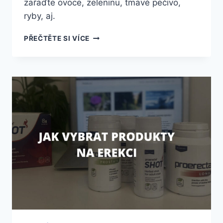
zařaďte ovoce, zeleninu, tmavé pečivo,
ryby, aj.
JAK
PŘEČTĚTE SI VÍCE
POSÍLIT
SVŮJ
IMUNITNÍ
SYSTÉM