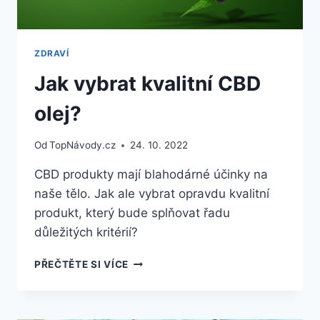
ZDRAVÍ
Jak vybrat kvalitní CBD
olej?
Od
TopNávody.cz
24. 10. 2022
CBD produkty mají blahodárné účinky na
naše tělo. Jak ale vybrat opravdu kvalitní
produkt, který bude splňovat řadu
důležitých kritérií?
JAK
PŘEČTĚTE SI VÍCE
VYBRAT
KVALITNÍ
CBD