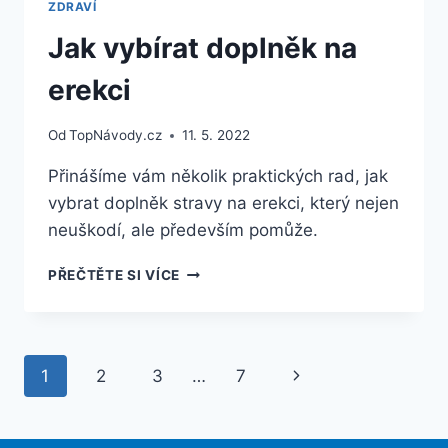
ZDRAVÍ
Jak vybírat doplněk na
erekci
Od
TopNávody.cz
11. 5. 2022
Přinášíme vám několik praktických rad, jak
vybrat doplněk stravy na erekci, který nejen
neuškodí, ale především pomůže.
JAK
PŘEČTĚTE SI VÍCE
VYBÍRAT
DOPLNĚK
NA
EREKCI
Navigace
Další
1
2
3
…
7
na
strana