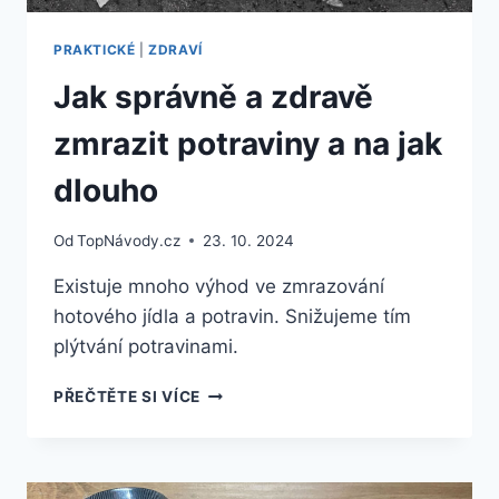
PRAKTICKÉ
|
ZDRAVÍ
Jak správně a zdravě
zmrazit potraviny a na jak
dlouho
Od
TopNávody.cz
23. 10. 2024
Existuje mnoho výhod ve zmrazování
hotového jídla a potravin. Snižujeme tím
plýtvání potravinami.
JAK
PŘEČTĚTE SI VÍCE
SPRÁVNĚ
A
ZDRAVĚ
ZMRAZIT