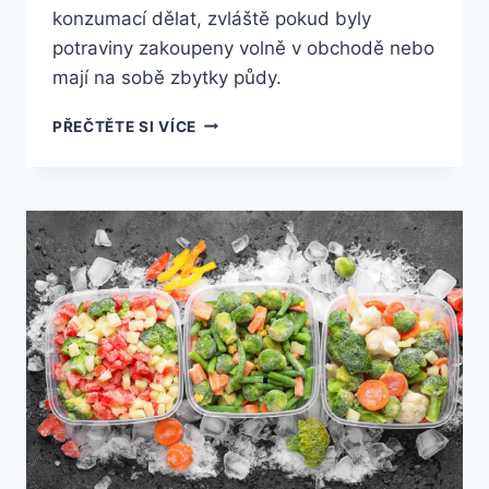
konzumací dělat, zvláště pokud byly
potraviny zakoupeny volně v obchodě nebo
mají na sobě zbytky půdy.
JAK
PŘEČTĚTE SI VÍCE
SPRÁVNĚ
OMÝVAT
POTRAVINY