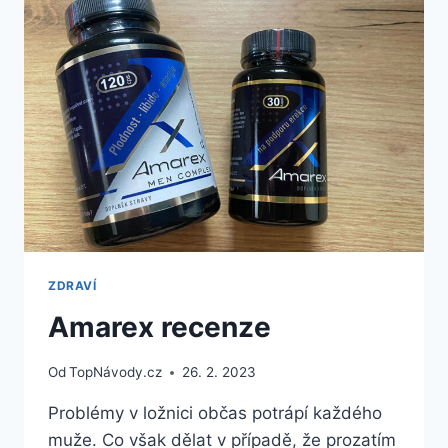
POTRAVINY
A
NA
JAK
DLOUHO
ZDRAVÍ
Amarex recenze
Od
TopNávody.cz
26. 2. 2023
Problémy v ložnici občas potrápí každého
muže. Co však dělat v případě, že prozatím