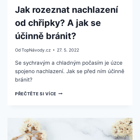
Jak rozeznat nachlazení
od chřipky? A jak se
účinně bránit?
Od
TopNávody.cz
27. 5. 2022
Se sychravým a chladným počasím je úzce
spojeno nachlazení. Jak se před ním účinně
bránit?
JAK
PŘEČTĚTE SI VÍCE
ROZEZNAT
NACHLAZENÍ
OD
CHŘIPKY?
A
JAK
SE