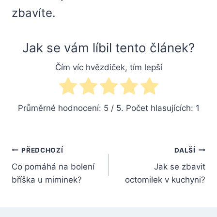
zbavíte.
Jak se vám líbil tento článek?
Čím víc hvězdiček, tím lepší
Průměrné hodnocení:
5
/ 5. Počet hlasujících:
1
Navigace
PŘEDCHOZÍ
DALŠÍ
Co pomáhá na bolení
Jak se zbavit
pro
bříška u miminek?
octomilek v kuchyni?
příspěvek