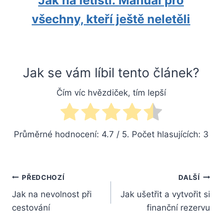
Jak na letišti: Manuál pro
všechny, kteří ještě neletěli
Jak se vám líbil tento článek?
Čím víc hvězdiček, tím lepší
Průměrné hodnocení:
4.7
/ 5. Počet hlasujících:
3
Navigace
PŘEDCHOZÍ
DALŠÍ
Jak na nevolnost při
Jak ušetřit a vytvořit si
pro
cestování
finanční rezervu
příspěvek