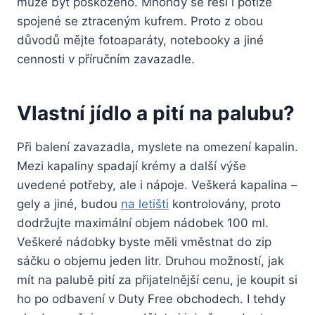
může být poškozeno. Mnohdy se řeší i potíže
spojené se ztraceným kufrem. Proto z obou
důvodů mějte fotoaparáty, notebooky a jiné
cennosti v příručním zavazadle.
Vlastní jídlo a pití na palubu?
Při balení zavazadla, myslete na omezení kapalin.
Mezi kapaliny spadají krémy a další výše
uvedené potřeby, ale i nápoje. Veškerá kapalina –
gely a jiné, budou
na letišti
kontrolovány, proto
dodržujte maximální objem nádobek 100 ml.
Veškeré nádobky byste měli vměstnat do zip
sáčku o objemu jeden litr. Druhou možností, jak
mít na palubě pití za přijatelnější cenu, je koupit si
ho po odbavení v Duty Free obchodech. I tehdy