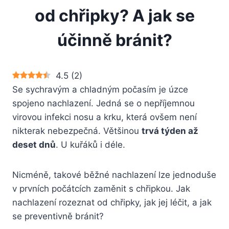
od chřipky? A jak se
účinně bránit?
4.5
(
2
)
Se sychravým a chladným počasím je úzce
spojeno nachlazení. Jedná se o nepříjemnou
virovou infekci nosu a krku, která ovšem není
nikterak nebezpečná. Většinou
trvá týden až
deset dnů
. U kuřáků i déle.
Nicméně, takové běžné nachlazení lze jednoduše
v prvních počátcích zaměnit s chřipkou. Jak
nachlazení rozeznat od chřipky, jak jej léčit, a jak
se preventivně bránit?