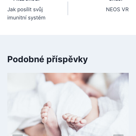
Navigace
Jak posílit svůj
NEOS VR
pro
imunitní systém
příspěvek
Podobné příspěvky