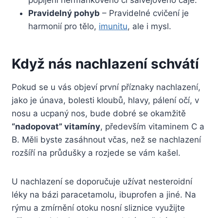
popíjení heřmánkového či šalvějového čaje.
Pravidelný pohyb
– Pravidelné cvičení je
harmonií pro tělo,
imunitu
, ale i mysl.
Když nás nachlazení schvátí
Pokud se u vás objeví první příznaky nachlazení,
jako je únava, bolesti kloubů, hlavy, pálení očí, v
nosu a ucpaný nos, bude dobré se okamžitě
“nadopovat” vitamíny
, především vitaminem C a
B. Měli byste zasáhnout včas, než se nachlazení
rozšíří na průdušky a rozjede se vám kašel.
U nachlazení se doporučuje užívat nesteroidní
léky na bázi paracetamolu, ibuprofen a jiné. Na
rýmu a zmírnění otoku nosní sliznice využijte