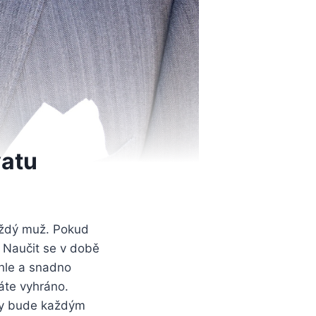
vatu
každý muž. Pokud
. Naučit se v době
chle a snadno
áte vyhráno.
aty bude každým