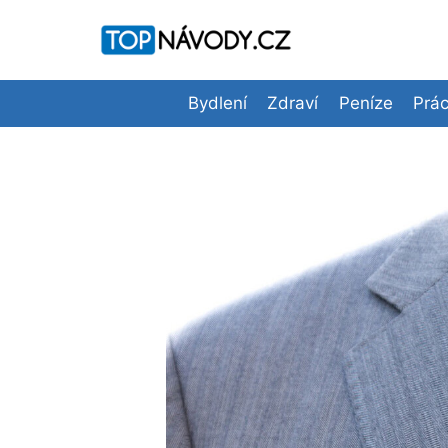
Přeskočit
na
obsah
Bydlení
Zdraví
Peníze
Prá