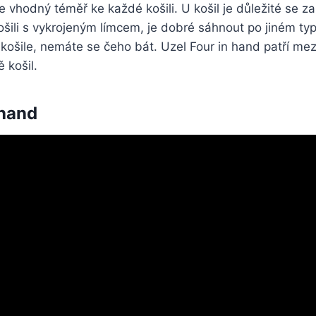
e vhodný téměř ke každé košili. U košil je důležité se za
ošili s vykrojeným límcem, je dobré sáhnout po jiném typu
 košile, nemáte se čeho bát. Uzel Four in hand patří mezi
 košil.
 hand