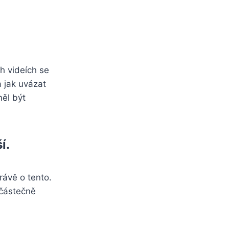
h videích se
a jak uvázat
měl být
í.
rávě o tento.
 částečně