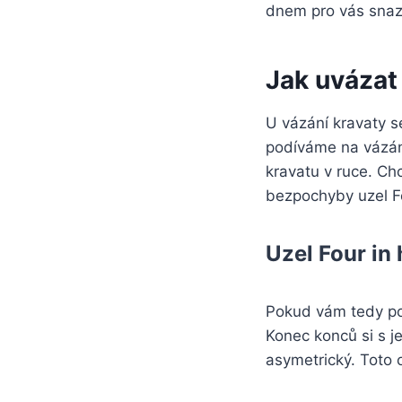
dnem pro vás snazš
Jak uvázat
U vázání kravaty se
podíváme na vázání
kravatu v ruce. Chc
bezpochyby uzel F
Uzel Four in 
Pokud vám tedy pos
Konec konců si s j
asymetrický. Toto 