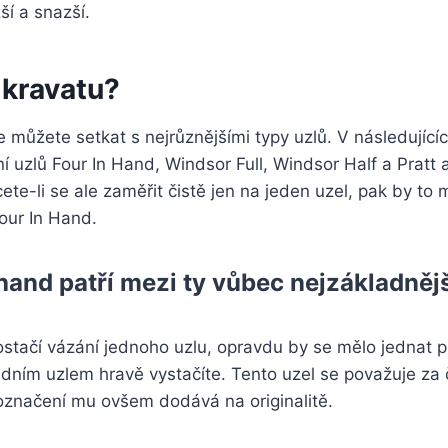
í a snazší.
 kravatu?
 můžete setkat s nejrůznějšími typy uzlů. V následujícíc
 uzlů Four In Hand, Windsor Full, Windsor Half a Pratt 
ete-li se ale zaměřit čistě jen na jeden uzel, pak by to 
our In Hand.
hand patří mezi ty vůbec nejzákladnějš
tačí vázání jednoho uzlu, opravdu by se mělo jednat p
edním uzlem hravě vystačíte. Tento uzel se považuje za
označení mu ovšem dodává na originalitě.