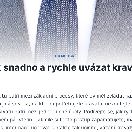
PRAKTICKÉ
 snadno a rychle uvázat kra
atu
patří mezi základní procesy, které by měl zvládat 
 jiná sešlost, na kterou potřebujete kravatu, nezoufejte
ravatu patří mezi jednoduché úkoly. Podívejte se, jak ry
em pár vteřin. Jakmile si tento postup zapamatujete, m
si informace uchovat. Jestliže tak učiníte, vázání krav