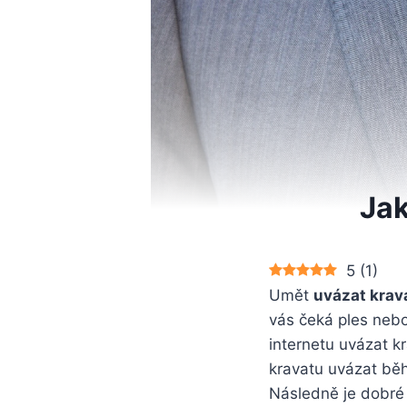
Jak
5
(
1
)
Umět
uvázat krav
vás čeká ples nebo
internetu uvázat k
kravatu uvázat běh
Následně je dobré 