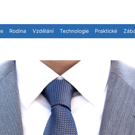
ce
Rodina
Vzdělání
Technologie
Praktické
Zába