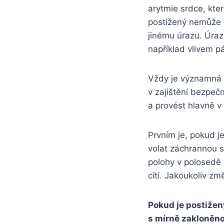
arytmie srdce, kt
postižený nemůže o
jinému úrazu. Úraz
například vlivem p
Vždy je významná n
v zajištění bezpeč
a provést hlavně v 
Prvním je, pokud j
volat záchrannou s
polohy v polosedě 
cítí. Jakoukoliv zm
Pokud je postižen
s mírně zakloněno