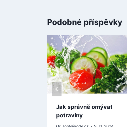
Podobné příspěvky
Jak správně omývat
potraviny
Od
TopNávody.cz
9. 11. 2024