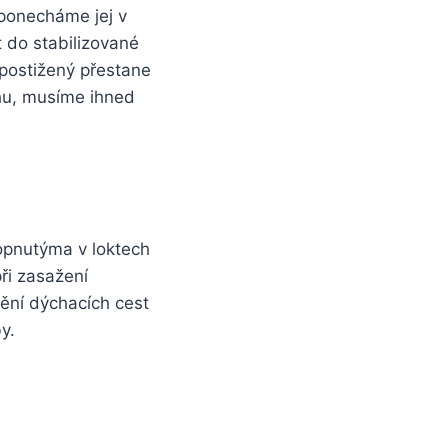
 ponecháme jej v
 do stabilizované
 postižený přestane
hu, musíme ihned
pnutýma v loktech
ři zasažení
ění dýchacích cest
y.