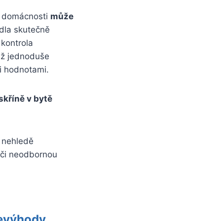
 v domácnosti
může
idla skutečně
 kontrola
 už jednoduše
i hodnotami.
skříně v bytě
, nehledě
 či neodbornou
nevýhody