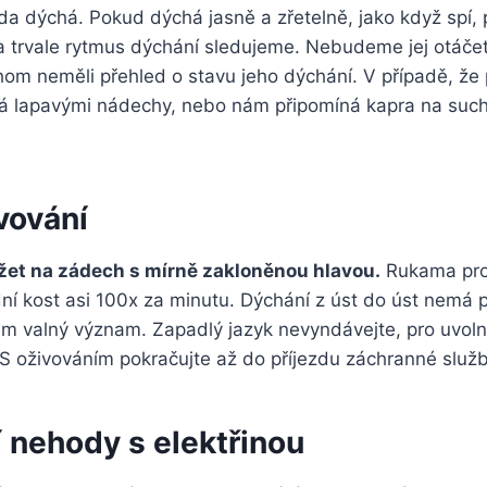
da dýchá. Pokud dýchá jasně a zřetelně, jako když spí,
 trvale rytmus dýchání sledujeme. Nebudeme jej otáčet
chom neměli přehled o stavu jeho dýchání. V případě, že
á lapavými nádechy, nebo nám připomíná kapra na suc
vování
žet na zádech s mírně zakloněnou hlavou.
Rukama pro
ní kost asi 100x za minutu. Dýchání z úst do úst nemá p
m valný význam. Zapadlý jazyk nevyndávejte, pro uvoln
. S oživováním pokračujte až do příjezdu záchranné služb
í nehody s elektřinou