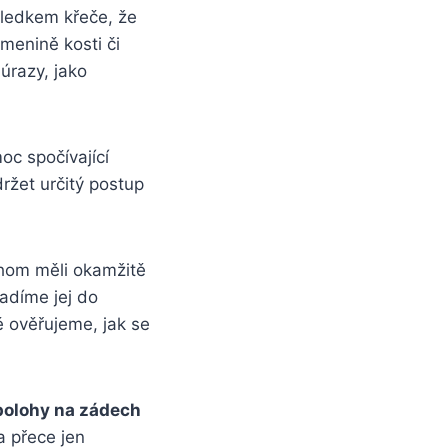
sledkem křeče, že
menině kosti či
úrazy, jako
c spočívající
ržet určitý postup
chom měli okamžitě
adíme jej do
 ověřujeme, jak se
 polohy na zádech
a přece jen