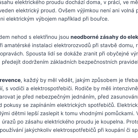
sahu elektrického proudu dochází doma, v práci, ve mě
aveden elektrický proud. Ovšem výjimkou není ani volná 
i elektrickým výbojem například při bouřce.
dem nehod s elektřinou jsou
neodborné zásahy do elek
při amatérské instalaci elektrorozvodů při stavbě domu, 
opravách. Spousta lidí se dokáže zranit při obyčejné 
e předejít dodržením základních bezpečnostních pravidel
prevence
, každý by měl vědět, jakým způsobem je třeb
ií, s vodiči a elektrospotřebiči. Rodiče by měli intenziv
 varovat je před nebezpečným jednáním, před zasunová
 pokusy se zapínáním elektrických spotřebičů. Elektrick
lými dětmi lepší zaslepit k tomu vhodnými pomůckami. 
úrazů po zásahu elektrického proudu je koupelna. Proto
oužívání jakýchkoliv elektrospotřebičů při koupání či sp