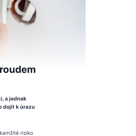
 proudem
i, a jednak
 dojít k úrazu
amžité riziko