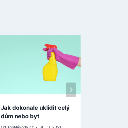
Jak dokonale uklidit celý
Jak otevř
dům nebo byt
dveře
Od
TopNávody.cz
30. 11. 2021
Od
TopNávody