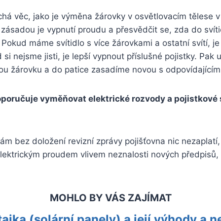
chá věc, jako je výměna žárovky v osvětlovacím tělese
í zásadou je vypnutí proudu a přesvědčit se, zda do svít
 Pokud máme svítidlo s více žárovkami a ostatní svítí, je
i nejsme jisti, je lepší vypnout příslušné pojistky. Pak
ou žárovku a do patice zasadíme novou s odpovídajícím
oručuje vyměňovat elektrické rozvody a pojistkové 
ám bez doložení revizní zprávy pojišťovna nic nezaplatí
lektrickým proudem vlivem neznalosti nových předpisů,
MOHLO BY VÁS ZAJÍMAT
taika (solární panely) a její výhody a 