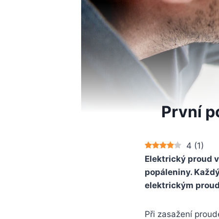
První p
4
(
1
)
Elektrický proud v
popáleniny. Každý 
elektrickým prou
Při zasažení proud