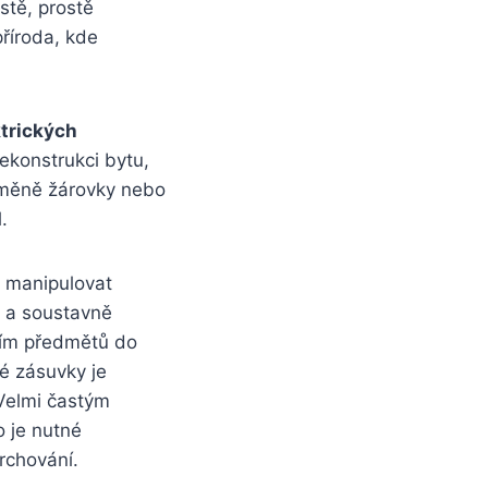
stě, prostě
příroda, kde
trických
rekonstrukci bytu,
výměně žárovky nebo
.
a manipulovat
ně a soustavně
ním předmětů do
é zásuvky je
Velmi častým
 je nutné
rchování.