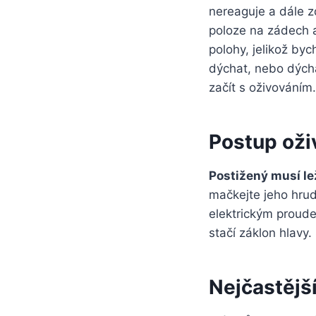
nereaguje a dále z
poloze na zádech a
polohy, jelikož by
dýchat, nebo dých
začít s oživováním.
Postup oži
Postižený musí le
mačkejte jeho hrud
elektrickým proude
stačí záklon hlavy
Nejčastějš