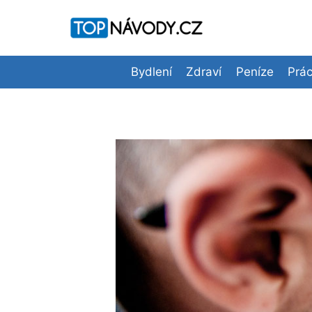
Přeskočit
na
obsah
Bydlení
Zdraví
Peníze
Prá