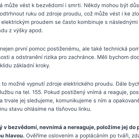
erá může vést k bezvědomí i smrti. Někdy mohou být dů
dtrhnout ruku od zdroje proudu, což může vést i ke zlo
 elektrickým proudem se často kombinuje s následnými 
ádu z výšky apod.
ejen první pomoc postiženému, ale také technická pomo
nosti a odstranění rizika pro zachránce. Měli bychom dod
klidu základní kroky.
e to možné vypnutí zdroje elektrického proudu. Dále by
lužbu na tel. 155. Pokud postižený vnímá a reaguje, pos
a trvale jej sledujeme, komunikujeme s ním a opakovaně
ěnu stavu ohlásíme na tísňovou linku.
ý v bezvědomí, nevnímá a nereaguje, položíme jej do
u hlavou.
Ověříme oslovením a poplácáním po tváři, zd