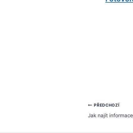
Navigace
PŘEDCHOZÍ
Jak najít informace
pro
příspěvek