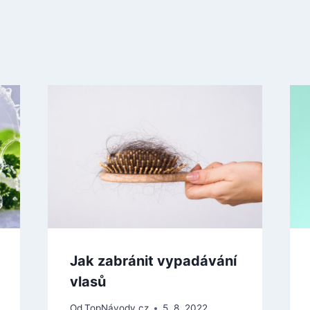
Jak zabránit vypadávání
vlasů
Od
TopNávody.cz
5. 8. 2022