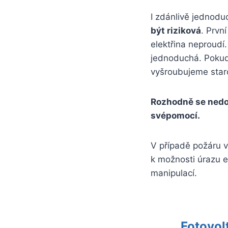
I zdánlivě jednodu
být riziková
. Prvn
elektřina neproudí.
jednoduchá. Pokud s
vyšroubujeme star
Rozhodně se nedop
svépomocí.
V případě požáru v
k možnosti úrazu e
manipulací.
Fotovol