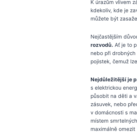
K úrazům vlivem zá
kdekoliv, kde je z
můžete být zasažen
Nejčastějším důvo
rozvodů.
Ať je to 
nebo při drobných 
pojistek, čemuž lz
Nejdůležitější je 
s elektrickou energ
působit na děti a
zásuvek, nebo před
v domácnosti s ma
místem smrtelných 
maximálně omezit p